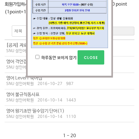
회원가입하시면 자료를 다운로드 하실 수 있고 SNU포인트 10 point
(1point=1,000원)를 드립니다.
검색
[공지]
자료 게시판입니다.
SNU 성인어학원
2016-09-27
475
하루동안 보이지 않기
영어 격언집
SNU 성인어학원
2016-10-27
938
영어 Level1 숙어집
SNU 성인어학원
2016-10-27
987
영어 불규칙동사표
SNU 성인어학원
2016-10-14
1443
영어 왕기초반 필수암기 단어(1)
SNU 성인어학원
2016-10-14
1110
1 - 20