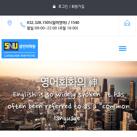
로그인 / 회원가입
032.328.1505(일어영어) / 1540
평일:09:00~22:00 (주말 16:00)
영어회화의 神
English is so widely spoken, it has
often been referred to as a “common
language”