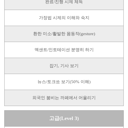
완료/진행 시제 체득
가정법 시제의 이해와 숙지
환한 미소/활발한 몸동작(gesture)
엑샌트/인토테이션 분명히 하기
잡기, 기사 보기
뉴스/토크쑈 보기(50% 이해)
외국인 붐비는 까페에서 어울리기
고급(Level 3)