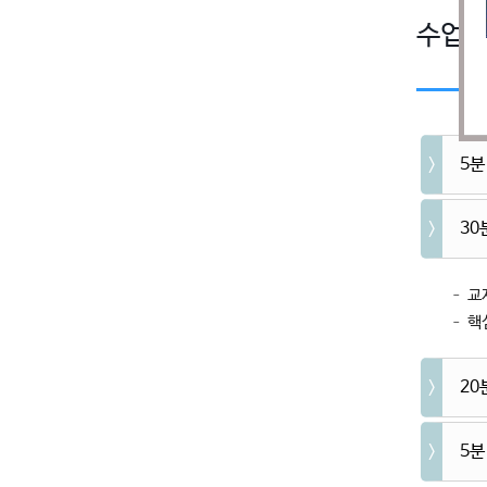
수업
5분
30
– 교
– 핵
20
5분