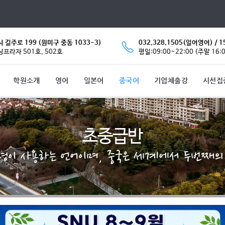
 길주로 199 (원미구 중동 1033-3)
032.328.1505(일어영어) / 1
프라자 501호, 502호
평일:09:00~22:00 (주말 16:0
학원소개
영어
일본어
중국어
기업체출강
시선집
초중급반
억명이 사용하는 언어이며, 중국은 세계에서 두번째