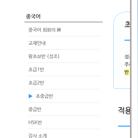
중국어
초중
중국어 회화의 神
교재안내
왕초보반 (성조)
성조와
주제로
초급1반
반 과
초급2반
초중급반
중급반
적용
HSK반
강사 소개