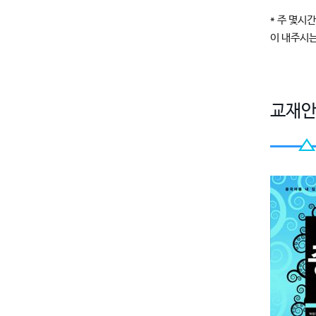
* 주 몇시
이 내주시는
교재