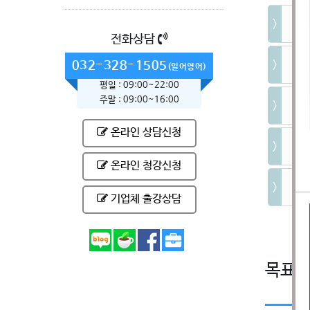
기초
전화상담
학교
032-328-1505
(일어영어)
평일 : 09:00~22:00
주말 : 09:00~16:00
아주
온라인 상담신청
중국
온라인 청강신청
중국
기업체 출강상담
목표