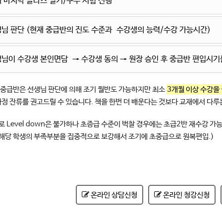
 마지막 클라스 필기/구두 시험 진행
님 판단 (현재 중급반의 진도 수준과 수강생의 능력/수강 가능시간)
님이 수강생 본인면담 → 수강생 동의 → 원장 승인 후 중급반 편입시기
초중급반은 선생님 판단에 의해 조기 월반도 가능하지만 최소
3개월 이상 수강을
정 잔류를 권고드릴 수 있습니다. 책을 한번 더 배운다는 것보다 교재에서 다
로 Level down은 불가하나 초증급 수준이 벅찰 경우에는 초급2반 재수강 가
해당 학생의 부족부분을 집중적으로 보강해서 조기에 초중급으로 원복편입.)
온라인 상담신청
온라인 청강신청