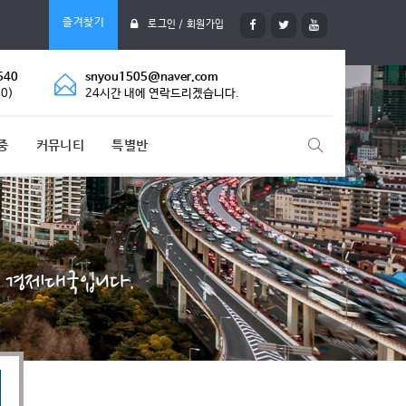
즐겨찾기
로그인 / 회원가입
540
snyou1505@naver.com
0)
24시간 내에 연락드리겠습니다.
중
커뮤니티
특별반
의 경제대국입니다.