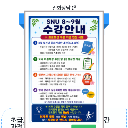
전화상담
032-328-1505
(일어영어)
평일 : 09:00~22:00
주말 : 09:00~16:00
온라인 상담신청
온라인 청강신청
기업체 출강상담
초급2반... (12주, 24시간~36시간
과정)