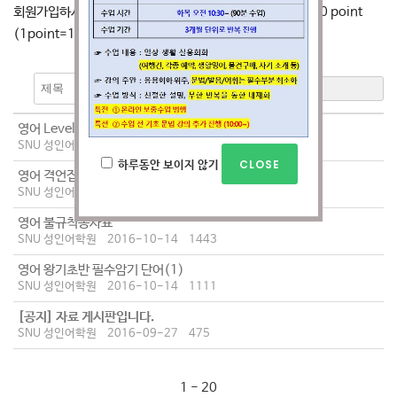
회원가입하시면 자료를 다운로드 하실 수 있고 SNU포인트 10 point
(1point=1,000원)를 드립니다.
검색
영어 Level1 숙어집
SNU 성인어학원
2016-10-27
987
하루동안 보이지 않기
영어 격언집
SNU 성인어학원
2016-10-27
938
영어 불규칙동사표
SNU 성인어학원
2016-10-14
1443
영어 왕기초반 필수암기 단어(1)
SNU 성인어학원
2016-10-14
1111
[공지]
자료 게시판입니다.
SNU 성인어학원
2016-09-27
475
1 - 20